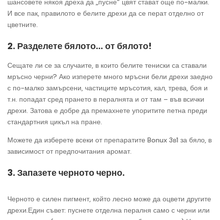
шансовете някоя дреха да „пусне“ цвят стават още по-малки.
И все пак, правилото е белите дрехи да се перат отделно от
цветните.
2. Разделете бялото… от бялото!
Сещате ли се за случаите, в които белите тениски са ставали
мръсно черни? Ако изперете много мръсни бели дрехи заедно
с по-малко замърсени, частиците мръсотия, кал, трева, боя и
т.н. попадат сред прането в пералнята и от там – във всички
дрехи. Затова е добре да премахнете упоритите петна преди
стандартния цикъл на пране.
Можете да изберете всеки от препаратите Bonux 3в1 за бяло, в
зависимост от предпочитания аромат.
3. Запазете черното черно.
Черното е силен пигмент, който лесно може да оцвети другите
дрехи.Един съвет: пуснете отделна пералня само с черни или