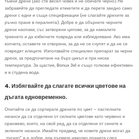
тъмни дрехи (ако сте весел човек и не обичате черно) Не
забравяйте да прегледате етикетите и да перете заедно само
дрехи с едни и същи спецификации (не слагайте дрехите за
ръчно пране в пералнята). Добре е да обърнете черните
дрехи наопаки, със затворени ципове, за да намалите
триенето и да избегнете повреда или избледняване. Ако има
копчета, оставете ги отворени, за да не се счупят и да не се
повредят илиците. Използвайте специален препарат за черни
дрехи, за предпочитане на бърз цикъл и при ниска
температура. За щастие, Bonux 3в1 е също толкова ефективен
и в студена вода.
4. Избягвайте да слагате всички цветове на
дъгата едновременно.
Опитайте се да сортирате дрехите по цвят – пастелните
нюанси да са отделени от силните цветове като червено и
оранжево, които, на свой ред, да са отделени от сините и
зелените нюанси. Имайте предвид, че новите дрехи могат да
„пуснат“ и е добре, при първите няколко пранета след