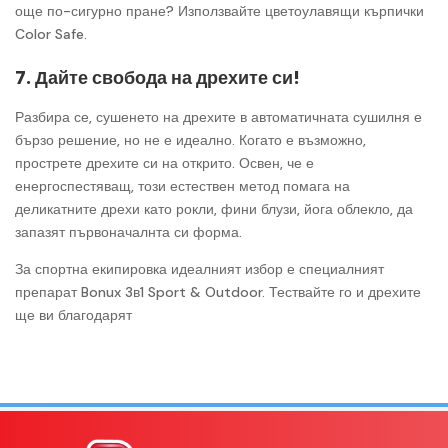
още по-сигурно пране? Използвайте цветоулавящи кърпички
Color Safe.
7. Дайте свобода на дрехите си!
Разбира се, сушенето на дрехите в автоматичната сушилня е
бързо решение, но не е идеално. Когато е възможно,
прострете дрехите си на открито. Освен, че е
енергоспестяващ, този естествен метод помага на
деликатните дрехи като рокли, фини блузи, йога облекло, да
запазят първоначалнта си форма.
За спортна екипировка идеалният избор е специалният
препарат Bonux 3в1 Sport & Outdoor. Тествайте го и дрехите
ще ви благодарят