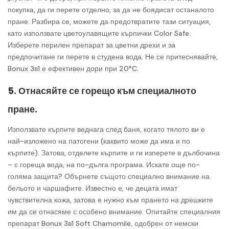
покупка, да ги перете отделно, за да не боядисат останалото
пране. Разбира се, можете да предотвратите тази ситуация,
като използвате цветоулавящите кърпички Color Safe.
Изберете перилен препарат за цветни дрехи и за
предпочитане ги перете в студена вода.
Не се притеснявайте,
Bonux 3в1 е ефективен дори при 20°C.
5. Отнасяйте се горещо към специалното
пране.
Използвате кърпите веднага след баня, когато тялото ви е
най-изложено на патогени (каквито може да има и по
кърпите). Затова, отделете кърпите и ги изперете в дълбочина
– с гореща вода, на по-дълга програма. Искате още по-
голяма защита? Обърнете същото специално внимание на
бельото и чаршафите. Известно е, че децата имат
чувствителна кожа, затова е нужно към прането на дрешките
им да се отнасяме с особено внимание. Опитайте специалния
препарат Bonux 3в1 Soft Chamomile, одобрен от немски