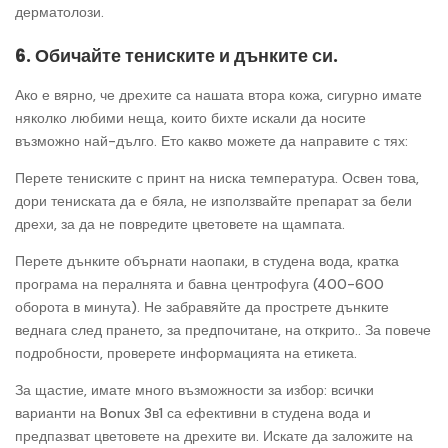
дерматолози.
6. Обичайте тениските и дънките си.
Ако е вярно, че дрехите са нашата втора кожа, сигурно имате
няколко любими неща, които бихте искали да носите
възможно най-дълго. Ето какво можете да направите с тях:
Перете тениските с принт на ниска температура. Освен това,
дори тениската да е бяла, не използвайте препарат за бели
дрехи, за да не повредите цветовете на щампата.
Перете дънките обърнати наопаки, в студена вода, кратка
програма на пералнята и бавна центрофуга (400-600
оборота в минута). Не забравяйте да прострете дънките
веднага след прането, за предпочитане, на открито.. За повече
подробности, проверете информацията на етикета.
За щастие, имате много възможности за избор: всички
варианти на Bonux 3в1 са ефективни в студена вода и
предпазват цветовете на дрехите ви. Искате да заложите на