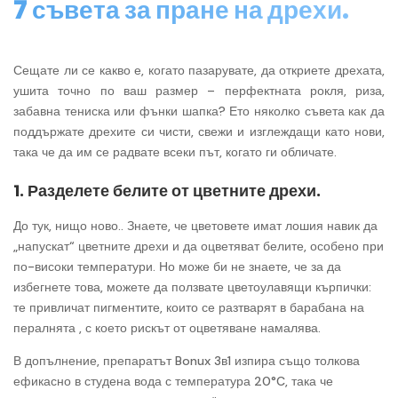
7 съвета за пране на дрехи.
Сещате ли се какво е, когато пазарувате, да откриете дрехата,
ушита точно по ваш размер – перфектната рокля, риза,
забавна тениска или фънки шапка? Ето няколко съвета как да
поддържате дрехите си чисти, свежи и изглеждащи като нови,
така че да им се радвате всеки път, когато ги обличате.
1. Разделете белите от цветните дрехи.
До тук, нищо ново.. Знаете, че цветовете имат лошия навик да
„напускат“ цветните дрехи и да оцветяват белите, особено при
по-високи температури. Но може би не знаете, че за да
избегнете това, можете да ползвате цветоулавящи кърпички:
те привличат пигментите, които се разтварят в барабана на
пералнята , с което рискът от оцветяване намалява.
В допълнение, препаратът Bonux 3в1 изпира също толкова
ефикасно в студена вода с температура 20°C, така че