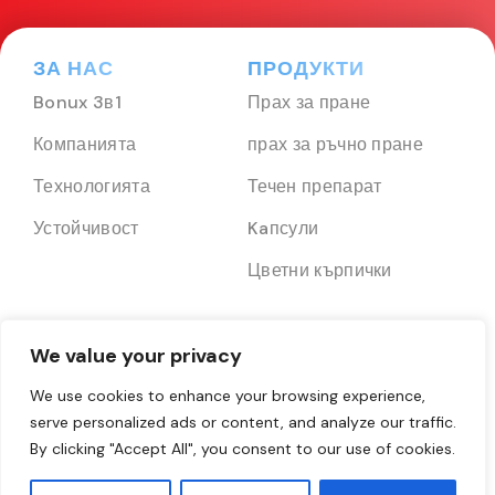
ЗА НАС
ПРОДУКТИ
Bonux 3в1
Прах за пране
Компанията
прах за ръчно пране
Технологията
Течен препарат
Устойчивост
Kaпсули
Цветни кърпички
СЕМЕЙСТВОТО НА
ПРАВНИ
We value your privacy
BONUX
Правила и условия
We use cookies to enhance your browsing experience,
Bonux Smart
serve personalized ads or content, and analyze our traffic.
Политика за защита на
Усмивколандия
By clicking "Accept All", you consent to our use of cookies.
личните данни
Bonux Fun