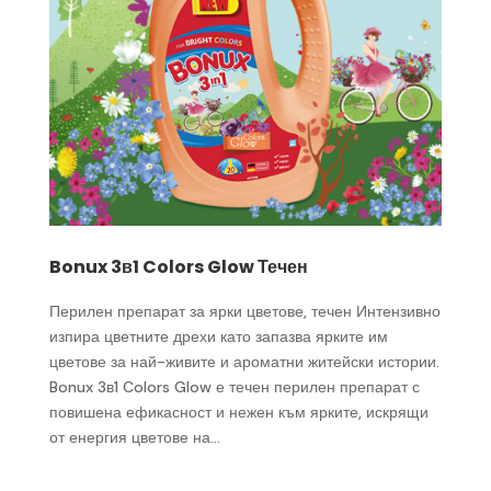
Bonux 3в1 Colors Glow Течен
Перилен препарат за ярки цветове, течен Интензивно
изпира цветните дрехи като запазва ярките им
цветове за най-живите и ароматни житейски истории.
Bonux 3в1 Colors Glow е течен перилен препарат с
повишена ефикасност и нежен към ярките, искрящи
от енергия цветове на...