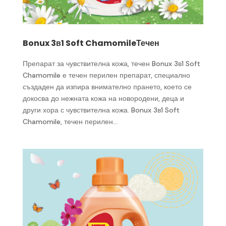
Bonux 3в1 Soft ChamomileТечен
Препарат за чувствителна кожа, течен Bonux 3в1 Soft
Chamomile е течен перилен препарат, специално
създаден да изпира внимателно прането, което се
докосва до нежната кожа на новородени, деца и
други хора с чувствителна кожа. Bonux 3в1 Soft
Chamomile, течен перилен...