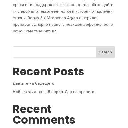
дрехи и ги поддържа свежи за по-дълго, обгръщайки
ги с аромат от екзотични нотки и истории от далечни
страни. Bonux 3в1 Moroccan Argan е перилен
препарат за черно пране, с повишена ефективност и
нежен към тъканите на...
Search
Recent Posts
Дънките на бъдещето
Най-свежият ден:15 април, Ден на прането.
Recent
Comments