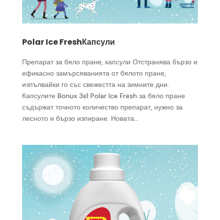
Polar Ice FreshКапсули
Препарат за бяло пране, капсули Отстранява бързо и
ефикасно замърсяванията от бялото пране,
изпълвайки го със свежестта на зимните дни.
Капсулите Bonux 3в1 Polar Ice Fresh за бяло пране
съдържат точното количество препарат, нужно за
лесното и бързо изпиране. Новата...