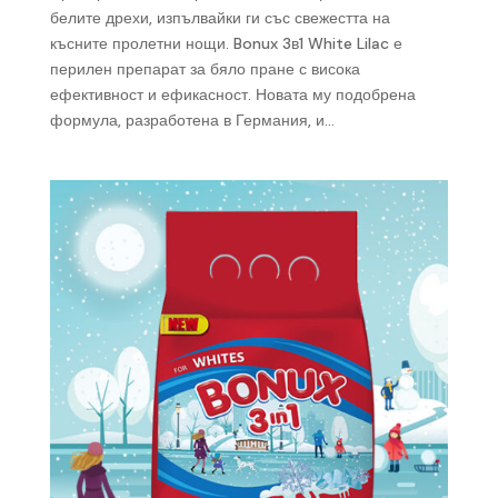
белите дрехи, изпълвайки ги със свежестта на
късните пролетни нощи. Bonux 3в1 White Lilac е
перилен препарат за бяло пране с висока
ефективност и ефикасност. Новата му подобрена
формула, разработена в Германия, и...