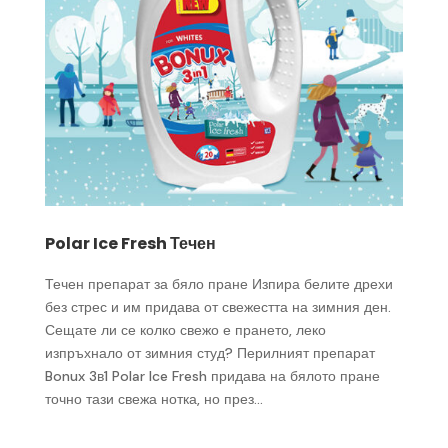
Polar Ice Fresh Течен
Течен препарат за бяло пране Изпира белите дрехи
без стрес и им придава от свежестта на зимния ден.
Сещате ли се колко свежо е прането, леко
изпръхнало от зимния студ? Перилният препарат
Bonux 3в1 Polar Ice Fresh придава на бялото пране
точно тази свежа нотка, но през...