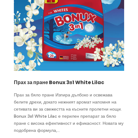
Прах за пране Bonux 3в1 White Lilac
Прах за бяло пране Изпира дълбоко и освежава
белите дрехи, докато нежният аромат напомня на
сетивата ви за свежестта на късните пролетни нощи.
Bonux 3в1 White Lilac е перилен препарат за бяло
пране с висока ефективност и ефикасност. Новата му
подобрена формула,...