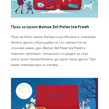
Прах за пране Bonux 3в1 Polar Ice Fresh
Прах за бяло пране Изпира в дълбочина и освежава
белите дрехи, обгръщайки ги със свежестта на
слънчев зимен ден. Bonux 3в1 Polar Ice Fresh е
перилен препарат, специално създаден за тези,
които искат безпроблемно да перат бели дрехи. При
каква температура се изпира...